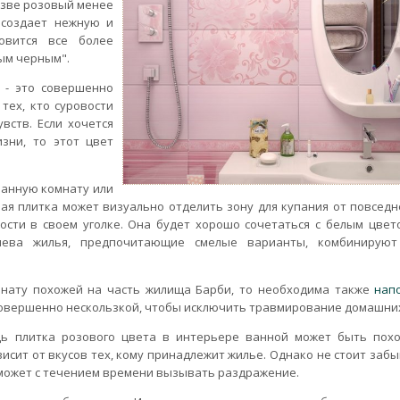
азве розовый менее
 создает нежную и
новится все более
ым черным".
 - это совершенно
тех, кто суровости
вств. Если хочется
зни, то этот цвет
ванную комнату или
ая плитка может визуально отделить зону для купания от повседн
ости в своем уголке. Она будет хорошо сочетаться с белым цвет
зяева жилья, предпочитающие смелые варианты, комбинирую
мнату похожей на часть жилища Барби, то необходима также
нап
 совершенно нескользкой, чтобы исключить травмирование домашни
дь плитка розового цвета в интерьере ванной может быть пох
исит от вкусов тех, кому принадлежит жилье. Однако не стоит забы
т может с течением времени вызывать раздражение.