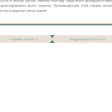
высоте в любом случае. Именно поэтому чаще всего выбирается
исп
 гарантированно долго служить. Производители этой страны испо
ества и дорожат репутацией.
<< архив статей >>
следующая статья >>>