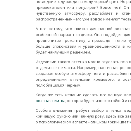
последние году входит в моду черный цвет. Но р
привлекателен или популярен? Вовсе нет! Он
чувственную атмосферу, расслабляет и ста
распространенным - его уже вовсю именуют "нов
А все потому, что плитка для ванной розовая
особенный вариант отделки. Она подойдет для 
предпочитает романтику, а прохладе - тепло чу
больше спокойствия и уравновешенности в жи
будет наилучшим решением.
Изделиями такого оттенка можно отделать всю 
отдельные ее части. Например, настенная розов
создавая особую атмосферу неги и расслабленн
определенными оттенками кремового, а хо
полюбившимся черным.
Когда же есть желание сделать все ванную ко
розовая плитка
, которая будет износостойкой и
Особого внимания требует выбор оттенка, ве
кричащую фуксию или чайную розу, здесь все зав
о психологическом аспекте - слишком яркий цве