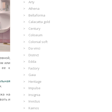
Arty
Athena
Bellaforma
Calacatta gold
Century
Coliseum
Colonial soft
Da vinci
District
евной,
Edda
ом или
т ее к
Factory
Gaia
ольная
Heritage
х.
Impulse
ожа на
Insignia
вать и
Invictus
Kainos