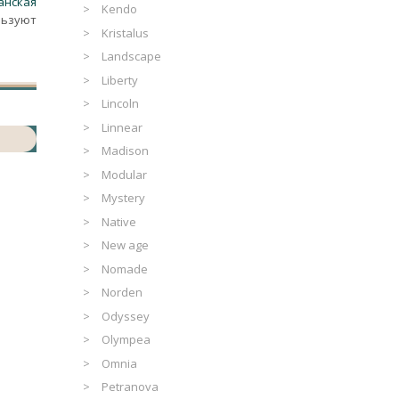
анская
Kendo
льзуют
Kristalus
Landscape
Liberty
Lincoln
Linnear
Madison
Modular
Mystery
Native
New age
Nomade
Norden
Odyssey
Olympea
Omnia
Petranova