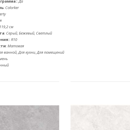
ограмма:
:
Да
ль
:
Colorker
erty
я
119,2 см
та
:
Серый, Бежевый, Светлый
ения:
:
R10
сти
:
Матовая
ля ванной, Для кухни, Для помещений
мень
енный