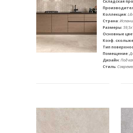
Складская пр
Производите
Коллекция
:
Lib
Страна
:
Испани
Размеры
:
59,5x
Основные цве
Коэф. скольж
Тип поверхно
Помещение
:
Д
Дизайн
:
Под ка
Стиль
:
Соврем