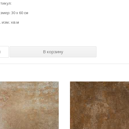
тикул:
змер: 30 x 60 см
. изм.: кв.м