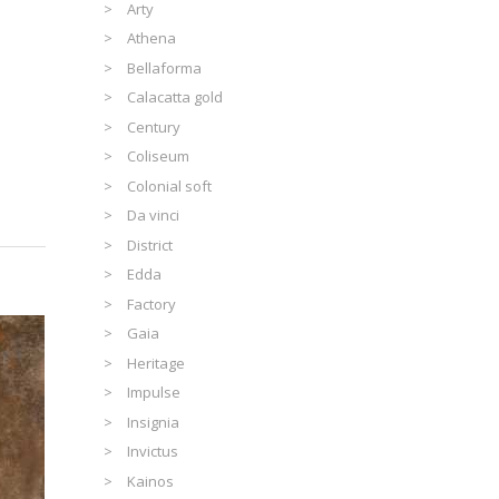
Arty
Athena
Bellaforma
Calacatta gold
Century
Coliseum
Colonial soft
Da vinci
District
Edda
Factory
Gaia
Heritage
Impulse
Insignia
Invictus
Kainos