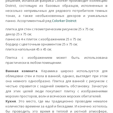
решения, испанская фабрика Colorker производит коллекцию
District, состоящую из базовых образцов, исполненных в
несколько непривычных для рядового потребителя темных
тонах, а также необыкновенных декоров и уникальных
панно. Ассортиментный ряд
Colorker District
:
плитка для стен с геометрическим рисунком 25 x 75 см;
декор 25 x 75 см;
панно из 4-х плиток с изображением 25 x 75 см;
бордюр с цветочным орнаментом 25 x 75 см;
плитка напольная 45 x 45 см;
Плитка с изображением может быть использована
практически в любом помещении:
Ванная комната
. Керамика широко используется для
облицовки стен и пола в ванной, однако, выглядит при этом
она немного однообразно. Плитка для ванной с рисунком с
честью справится с задачей оживить обстановку. Зачастую
для этих целей люди покупают плитку с изображениями
морских просторов, волн и всяческих морских обитателей.
Кухня
. Это место, где мы традиционно проводим немалое
количество времени за едой и беседами. И конечно хотелось
бы проводить это время в теплой и уютной атмосфере,