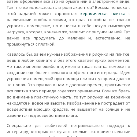
затем оформляем все это на бумаге или в электронном виде.
Так что же использовать в роли акцентов? Весьма неплохо с
этой задачей может справиться
керамическая плитка
с
различными изображениями, которая способна не только
украсить помещение, но и нести в себе некую смысловую
нагрузку, которая, конечно же, зависит от рисунка на ней. Тут
важно все продумать до мелочей и, естественно, не
промахнуться с плиткой.
Казалось бы, зачем нужны изображения и рисунки на плитке,
ведь в любой комнате и без этого хватает ярких элементов.
Но такое мнение ошибочно, именно такая плитка поможет в
создании еще более стильного и эффектного интерьера. Идея
украшения помещений при помощи плитки с узорами далеко
не новая. Это пришло к нам с древних времен, практически
вся плитка того периода содержит орнаменты. Если же брать
во внимание практичную часть, то тут рисунки на керамике
находятся и вовсе на высоте. Изображение не пострадает от
воздействия моющих средств, не выцветет на солнце и не
изменится под воздействием влаги.
Специально для любителей нетривиального подхода к
интерьеру, которых не пугают смелые экспериментальные