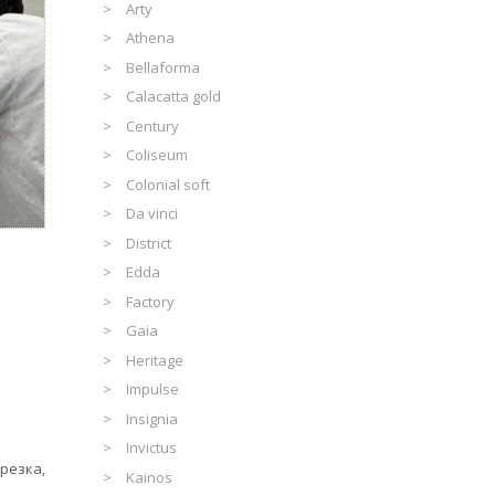
Arty
Athena
Bellaforma
Calacatta gold
Century
Coliseum
Colonial soft
Da vinci
District
Edda
Factory
Gaia
Heritage
Impulse
Insignia
Invictus
резка,
Kainos