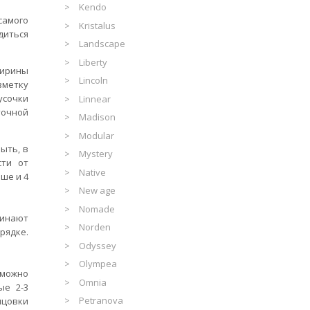
Kendo
самого
Kristalus
диться
Landscape
Liberty
ирины
Lincoln
зметку
сочки
Linnear
точной
Madison
Modular
ыть, в
Mystery
сти от
Native
ьше и 4
New age
Nomade
чинают
Norden
ядке.
Odyssey
Olympea
 можно
Omnia
ые 2-3
Petranova
ицовки