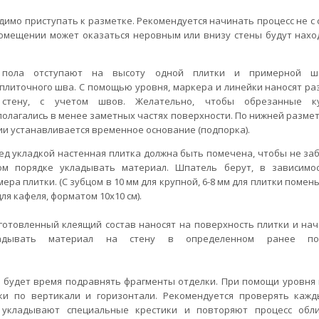
димо приступать к разметке. Рекомендуется начинать процесс не с 
в помещении может оказаться неровным или внизу стены будут нахо
пола отступают на высоту одной плитки и примерной ш
плиточного шва. С помощью уровня, маркера и линейки наносят ра
стену, с учетом швов. Желательно, чтобы обрезанные ку
полагались в менее заметных частях поверхности. По нижней разме
ии устанавливается временное основание (подпорка).
ед укладкой настенная плитка должна быть помечена, чтобы не заб
ом порядке укладывать материал. Шпатель берут, в зависимо
ера плитки. (С зубцом в 10 мм для крупной, 6-8 мм для плитки помен
ля кафеля, форматом 10х10 см).
готовленный клеящий состав наносят на поверхность плитки и на
адывать материал на стену в определенном ранее пор
ас будет время подравнять фрагменты отделки. При помощи уровня
ки по вертикали и горизонтали. Рекомендуется проверять кажд
у укладывают специальные крестики и повторяют процесс обл