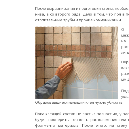
После выравнивания и подготовки стены, необхо
низа, а со второго ряда. Дело в том, что пол 
отопительные трубы и прочие коммуникации.
От 
меж
на 
рас
лин
Пер
как
разм
мм д
Под
укл
Образовавшиеся излишки клея нужно убирать.
Пока клеящий состав не застыл полностью, у в
будет проверить точность расположения плит
фрагмента материала. После этого, на стен